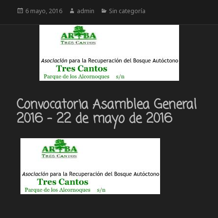
Publicado
Autor
Categorías
6 mayo, 2016
admin
Sin categoría
el
Convocatoria Asamblea General
2016 – 22 de mayo de 2016