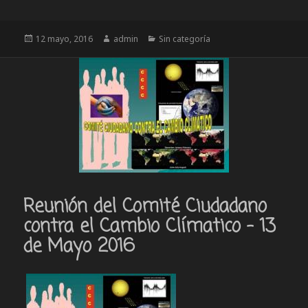
Publicado
Autor
Categorías
12 mayo, 2016
admin
Sin categoría
el
Reunión del Comité Ciudadano
contra el Cambio Clímatico – 13
de Mayo 2016