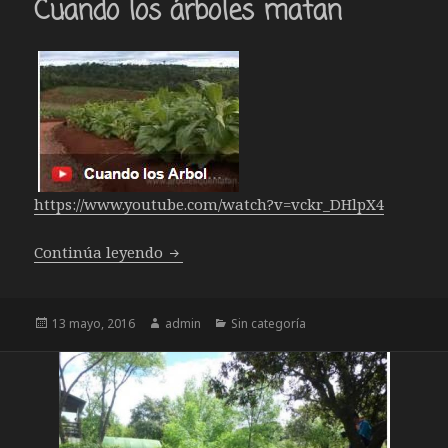
Cuando los árboles matan
https://www.youtube.com/watch?
v=vckr_DHlpX4
Cuando los árboles matan
Continúa leyendo
Publicado
Autor
Categorías
13 mayo, 2016
admin
Sin categoría
el