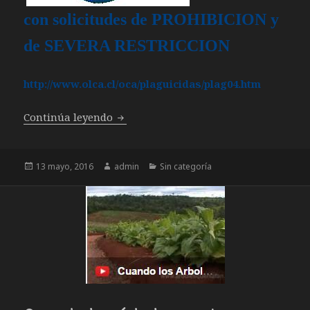
con solicitudes de PROHIBICION y
de SEVERA RESTRICCION
http://www.olca.cl/oca/plaguicidas/plag04.htm
Plaguicidas con solicitudes de PROHI
Continúa leyendo
Publicado
Autor
Categorías
13 mayo, 2016
admin
Sin categoría
el