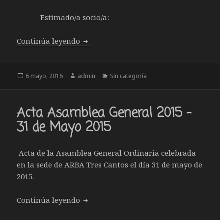
Estimado/a socio/a:
Convocatoria Asamblea General 2016 –
Continúa leyendo
Publicado
Autor
Categorías
6 mayo, 2016
admin
Sin categoría
el
Acta Asamblea General 2015 –
31 de Mayo 2015
Acta de la Asamblea General Ordinaria celebrada
en la sede de ARBA Tres Cantos el día 31 de mayo de
2015.
Acta Asamblea General 2015 – 31 de M
Continúa leyendo