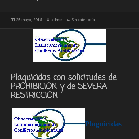
Publicado
Autor
Categorías
25 mayo, 2016
admin
Sin categoría
el
Plaguicidas con solicitudes de
PROHIBICION y de SEVERA
RESTRICCION
Plaguicidas