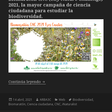
2021, la mayor campaña de ciencia
ciudadana para estudiar la
biodiversidad.
Preparados para el Biomaratón CNC 2021
Continúa leyendo
Publicado
Autor
Categorías
Etiquetas
14 abril, 2021
ARBA3C
Web
Biodiversidad
,
el
Biomaratón
,
Ciencia ciudadana
,
CNC
,
iNaturalist