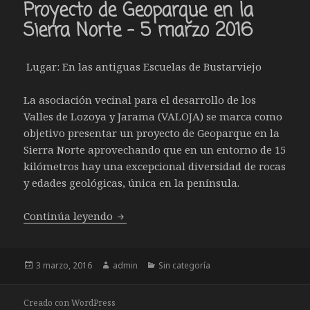
Proyecto de Geoparque en la
Sierra Norte – 5 marzo 2016
Lugar: En las antiguas Escuelas de Bustarviejo
La asociación vecinal para el desarrollo de los
Valles de Lozoya y Jarama (VALOJA) se marca como
objetivo presentar un proyecto de Geoparque en la
Sierra Norte aprovechando que en un entorno de 15
kilómetros hay una excepcional diversidad de rocas
y edades geológicas, única en la península.
Proyecto de Geoparque en la Sierra No
Continúa leyendo
Publicado
Autor
Categorías
3 marzo, 2016
admin
Sin categoría
el
Creado con WordPress