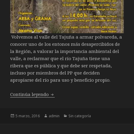
Volvemos al valle del Tajuña a armar polvareda, a
conocer uno de los entonos más desapercibidos de
la Región, a valorar la importancia ambiental del
valle, a reclarmar que el río Tajuña tiene una
ribera que es pública y que debe ser respetada,
incluso por miembros del PP que deciden
apropiarse del río para uso y beneficio propio.
Paseo entre Orusco a Carabaña – Sába
Continúa leyendo
Publicado
Autor
Categorías
5 marzo, 2016
admin
Sin categoría
el