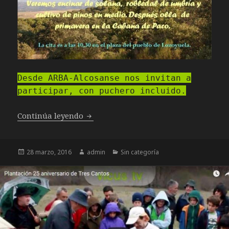
Desde ARBA-Alcosanse nos invitan a
participar, con puchero incluido.
Excursión al Cerro de las Cinco Villas –
Continúa leyendo
Publicado
Autor
Categorías
28 marzo, 2016
admin
Sin categoría
el