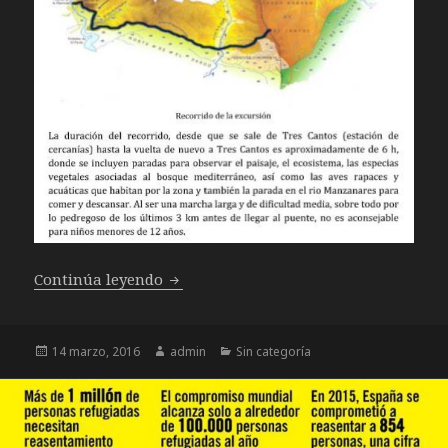
XXV Aniversario de Tres Cantos – Excu
Continúa leyendo
Publicado
Autor
Categorías
14 marzo, 2016
admin
Sin categoría
el