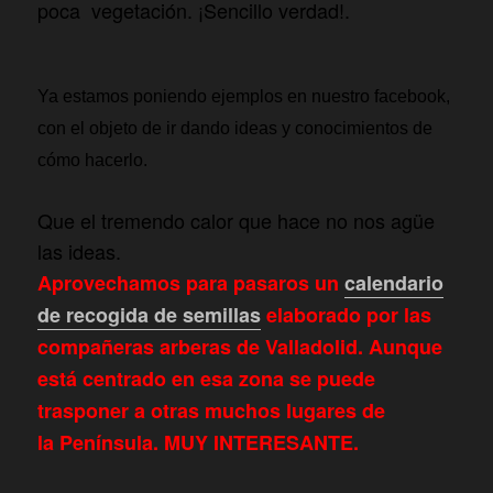
poca vegetación. ¡Sencillo verdad!.
Ya estamos poniendo ejemplos en nuestro facebook,
con el objeto de ir dando ideas y conocimientos de
cómo hacerlo.
Que el tremendo calor que hace no nos agüe
las ideas.
Aprovechamos para pasaros un
calendario
de recogida de semillas
elaborado por las
compañeras arberas de Valladolid. Aunque
está centrado en esa zona se puede
trasponer a otras muchos lugares de
la Península. MUY INTERESANTE.