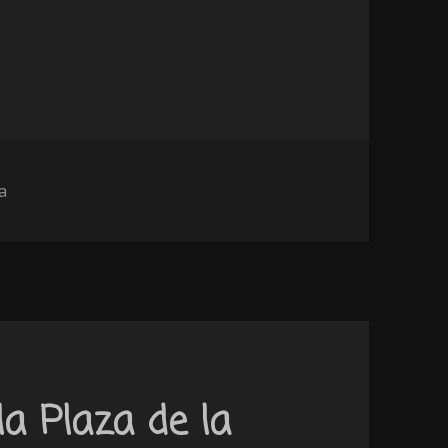
 una medida apresurada que sacrifica la biodivers
a
a Plaza de la