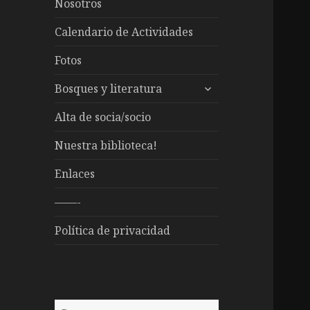
Nosotros
Calendario de Actividades
Fotos
expande
Bosques y literatura
el
menú
Alta de socia/socio
inferior
Nuestra biblioteca!
Enlaces
——-
Política de privacidad
Buscar: