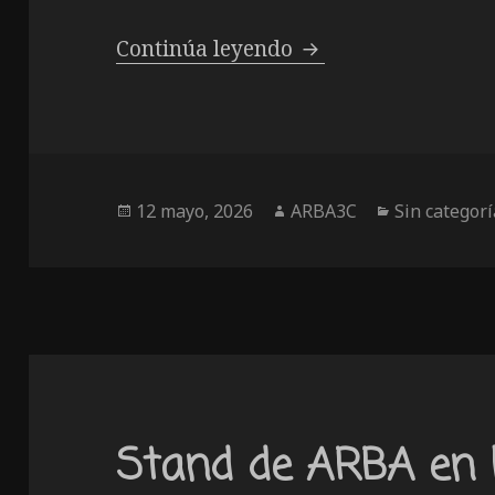
Desbroces en abril:
Continúa leyendo
Publicado
Autor
Categorías
12 mayo, 2026
ARBA3C
Sin categorí
el
Stand de ARBA en l