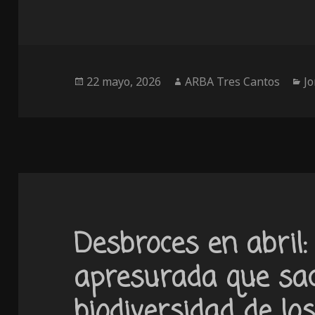
Publicado
Autor
Ca
22 mayo, 2026
ARBA Tres Cantos
J
el
Desbroces en abril
apresurada que sacr
biodiversidad de lo