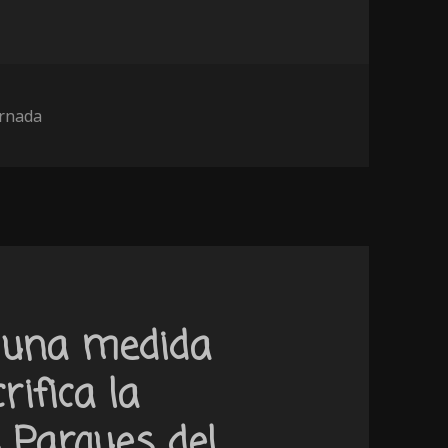
tegorías
ornada
: una medida
ifica la
s Parques del