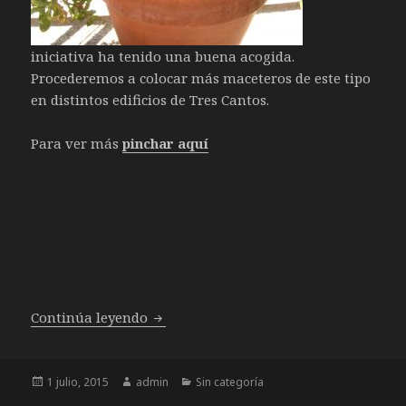
iniciativa ha tenido una buena acogida.
Procederemos a colocar más maceteros de este tipo
en distintos edificios de Tres Cantos.
Para ver más
pinchar aquí
Maceteros de plantas donadas por ARBA
Continúa leyendo
Publicado
Autor
Categorías
1 julio, 2015
admin
Sin categoría
el