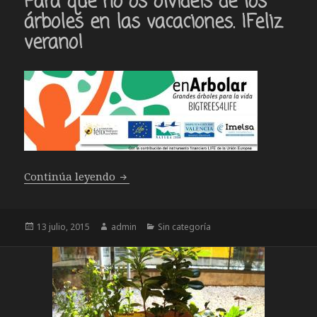
Para que no os olvidéis de los
árboles en las vacaciones. ¡Feliz
verano!
Para que no os olvidéis de los árboles 
Continúa leyendo
Publicado
Autor
Categorías
13 julio, 2015
admin
Sin categoría
el