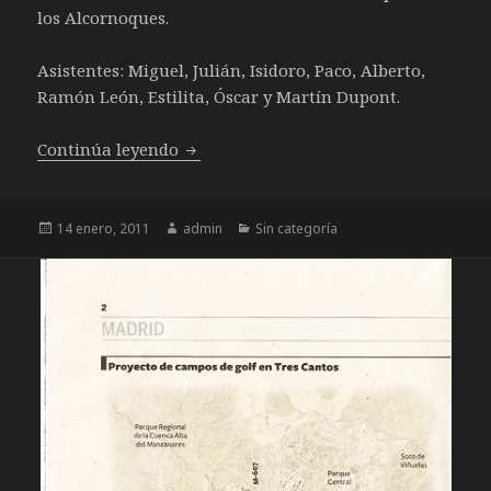
los Alcornoques.
Asistentes: Miguel, Julián, Isidoro, Paco, Alberto,
Ramón León, Estilita, Óscar y Martín Dupont.
10-01-2011: Asamblea Mensual – Ener
Continúa leyendo
Publicado
Autor
Categorías
14 enero, 2011
admin
Sin categoría
el