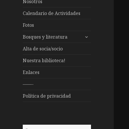
Nosotros
Calendario de Actividades
Fotos
expande
Bosques y literatura
el
menú
Alta de socia/socio
inferior
Nuestra biblioteca!
Enlaces
——-
Política de privacidad
Buscar: