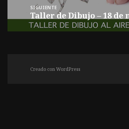
SIGUIENTE
Taller de Dibujo – 18 de
Entrada
siguiente:
Creado con WordPress