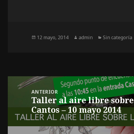
Publicado
Autor
Categorías
12 mayo, 2014
admin
Sin categoría
el
Navegación
de
ANTERIOR
Taller al aire libre sobr
entradas
Entrada
Cantos – 10 mayo 2014
anterior: