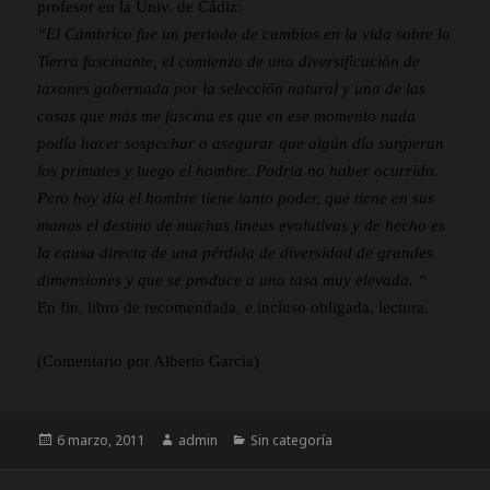
profesor en la Univ. de Cádiz:
“El Cámbrico fue un periodo de cambios en la vida sobre la
Tierra fascinante, el comienzo de una diversificación de
taxones gobernada por la selección natural y una de las
cosas que más me fascina es que en ese momento nada
podía hacer sospechar o asegurar que algún día surgieran
los primates y luego el hombre. Podría no haber ocurrido.
Pero hoy día el hombre tiene tanto poder, que tiene en sus
manos el destino de muchas lineas evolutivas y de hecho es
la causa directa de una pérdida de diversidad de grandes
dimensiones y que se produce a una tasa muy elevada. “
En fin, libro de recomendada, e incluso obligada, lectura.
(Comentario por Alberto Garcia)
Publicado
Autor
Categorías
6 marzo, 2011
admin
Sin categoría
el
Navegación