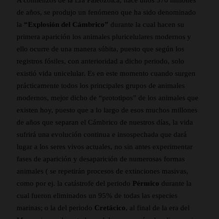
A comienzos de la Era Paleozoica, hace unos 570 millones
de años, se produjo un fenómeno que ha sido denominado
la
“Explosión del Cámbrico”
durante la cual hacen su
primera aparición los animales pluricelulares modernos y
ello ocurre de una manera súbita, puesto que según los
registros fósiles, con anterioridad a dicho periodo, solo
existió vida unicelular. Es en este momento cuando surgen
prácticamente todos los principales grupos de animales
modernos, mejor dicho de “prototipos” de los animales que
existen hoy, puesto que a lo largo de esos muchos millones
de años que separan el Cámbrico de nuestros días, la vida
sufrirá una evolución continua e insospechada que dará
lugar a los seres vivos actuales, no sin antes experimentar
fases de aparición y desaparición de numerosas formas
animales ( se repetirán procesos de extinciones masivas,
como por ej. la catástrofe del periodo
Pérmico
durante la
cual fueron eliminados un 95% de todas las especies
marinas; o la del periodo
Cretácico
, al final de la era del