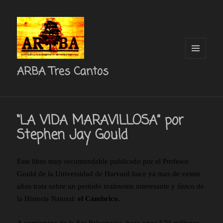
MENÚ
ARBA Tres Cantos
Y
WIDGETS
“LA VIDA MARAVILLOSA” por
Stephen Jay Gould
Este libro muy recomendable publicado por el Profesor
Gould de la Universidad de Harvard hace ya mas de veinte
años trata sobre un periodo realmente interesante y único de
la Historia Natural:
el Cámbrico.