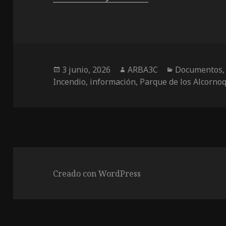
Publicado
Autor
Categorías
3 junio, 2026
ARBA3C
Documentos
el
Incendio
,
información
,
Parque de los Alcorno
Creado con WordPress