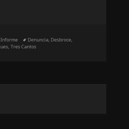
Etiquetas
,
Informe
Denuncia
,
Desbroce
,
ques
,
Tres Cantos