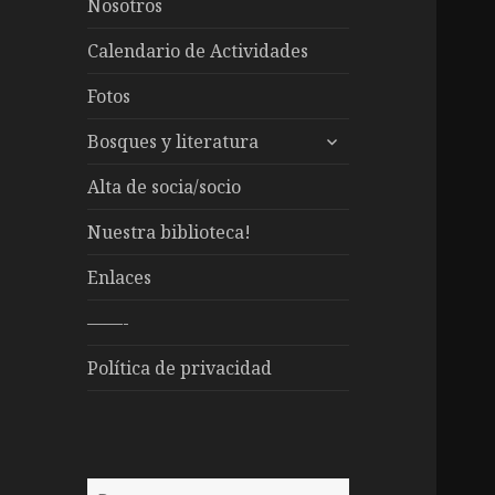
Nosotros
Calendario de Actividades
Fotos
expande
Bosques y literatura
el
menú
Alta de socia/socio
inferior
Nuestra biblioteca!
Enlaces
——-
Política de privacidad
Buscar: