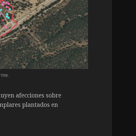
rme.
luyen afecciones sobre
emplares plantados en
orme técnico-jurídico sobre los daños producidos