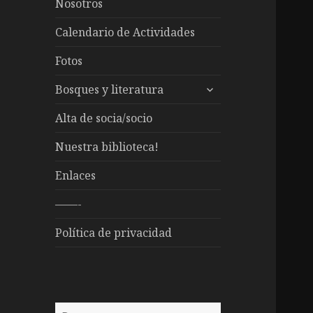
Nosotros
Calendario de Actividades
Fotos
expande
Bosques y literatura
el
menú
Alta de socia/socio
inferior
Nuestra biblioteca!
Enlaces
——-
Política de privacidad
Buscar: